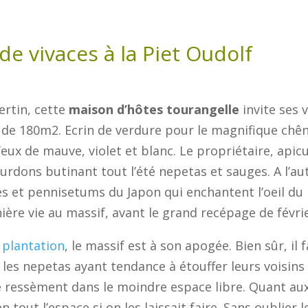
de vivaces à la Piet Oudolf
ertin, cette
maison d’hôtes tourangelle
invite ses 
 de 180m2. Ecrin de verdure pour le magnifique chêne 
eux de mauve, violet et blanc. Le propriétaire, apicu
ourdons butinant tout l’été nepetas et sauges. A l’a
 et pennisetums du Japon qui enchantent l’oeil du 
ère vie au massif, avant le grand recépage de févrie
 plantation
, le massif est à son apogée. Bien sûr, i
, les nepetas ayant tendance à étouffer leurs voisins
e ressèment dans le moindre espace libre. Quant au
n tout l’espace si on les laissait faire. Sans oublier l