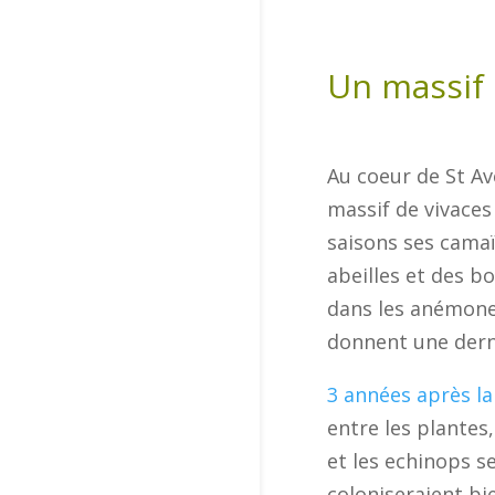
Un massif 
Au coeur de St Av
massif de vivaces
saisons ses camaï
abeilles et des b
dans les anémones
donnent une derni
3 années après la
entre les plantes
et les echinops s
coloniseraient bie